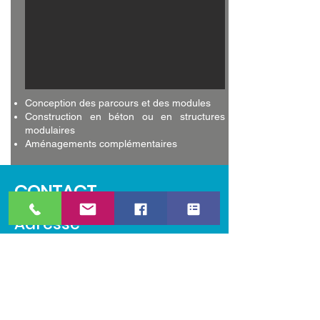
Conception des parcours et des modules
Construction en béton ou en structures
modulaires
Aménagements complémentaires
CONTACT
Adresse
SAS SOCREAM
Route Nationale
41 500 Cour-sur-Loire